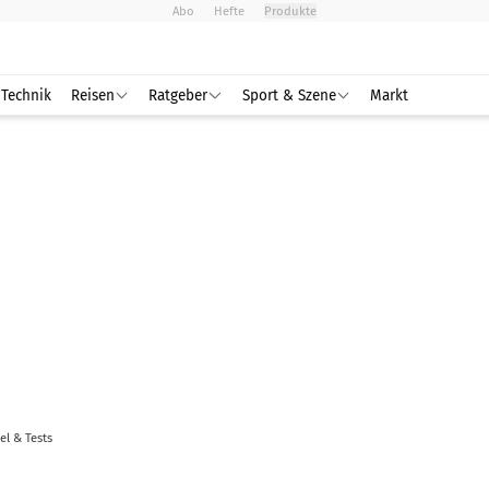
Abo
Hefte
Produkte
Technik
Reisen
Ratgeber
Sport & Szene
Markt
kel & Tests