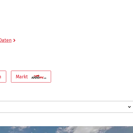
 Daten
n
Markt