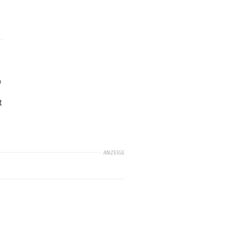
³
t
ANZEIGE