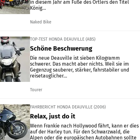
in diesem Jahr am Fuße des Ortlers den Titel
König...
Naked Bike
TOP-TEST HONDA DEAUVILLE (ABS)
Schöne Beschwerung
Die neue Deauville ist sieben Kilogramm
schwerer. Das macht aber nichts. Weil sie im
Gegenzug sauberer, stärker, fahrstabiler und
reisetauglicher...
Tourer
FAHRBERICHT HONDA DEAUVILLE (2006)
Relax, just do it
Wenn Frankie nach Hollywood fährt, kann er dies
auf der Harley tun. Für den Schwarzwald, die
Alpen oder die europäischen Autobahnen sollte