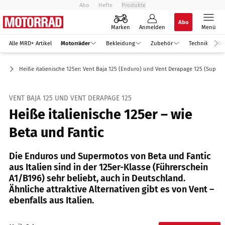
Abo
Hefte
Produkte
Abo
Marken
Anmelden
Menü
Alle MRD+ Artikel
Motorräder
Bekleidung
Zubehör
Technik
Re
er
Heiße italienische 125er: Vent Baja 125 (Enduro) und Vent Derapage 125 (Super
VENT BAJA 125 UND VENT DERAPAGE 125
Heiße italienische 125er – wie
Beta und Fantic
Die Enduros und Supermotos von Beta und Fantic
aus Italien sind in der 125er-Klasse (Führerschein
A1/B196) sehr beliebt, auch in Deutschland.
Ähnliche attraktive Alternativen gibt es von Vent –
ebenfalls aus Italien.