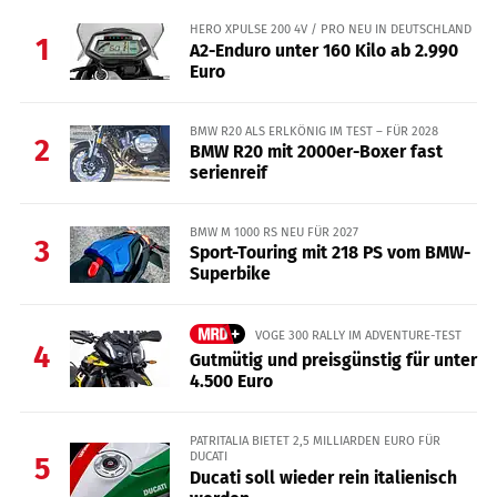
HERO XPULSE 200 4V / PRO NEU IN DEUTSCHLAND
1
A2-Enduro unter 160 Kilo ab 2.990
Euro
BMW R20 ALS ERLKÖNIG IM TEST – FÜR 2028
2
BMW R20 mit 2000er-Boxer fast
serienreif
BMW M 1000 RS NEU FÜR 2027
3
Sport-Touring mit 218 PS vom BMW-
Superbike
VOGE 300 RALLY IM ADVENTURE-TEST
4
Gutmütig und preisgünstig für unter
4.500 Euro
PATRITALIA BIETET 2,5 MILLIARDEN EURO FÜR
DUCATI
5
Ducati soll wieder rein italienisch