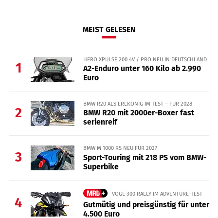
MEIST GELESEN
HERO XPULSE 200 4V / PRO NEU IN DEUTSCHLAND
1
A2-Enduro unter 160 Kilo ab 2.990
Euro
BMW R20 ALS ERLKÖNIG IM TEST – FÜR 2028
2
BMW R20 mit 2000er-Boxer fast
serienreif
BMW M 1000 RS NEU FÜR 2027
3
Sport-Touring mit 218 PS vom BMW-
Superbike
VOGE 300 RALLY IM ADVENTURE-TEST
4
Gutmütig und preisgünstig für unter
4.500 Euro