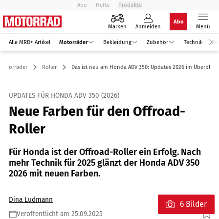
Abo
Hefte
Produkte
Abo
Marken
Anmelden
Menü
Alle MRD+ Artikel
Motorräder
Bekleidung
Zubehör
Technik
Re
Motorräder
Roller
Das ist neu am Honda ADV 350: Updates 2026 im Überblick
UPDATES FÜR HONDA ADV 350 (2026)
Neue Farben für den Offroad-
Roller
Für Honda ist der Offroad-Roller ein Erfolg. Nach
mehr Technik für 2025 glänzt der Honda ADV 350
2026 mit neuen Farben.
Dina Ludmann
6 Bilder
Veröffentlicht am 25.09.2025