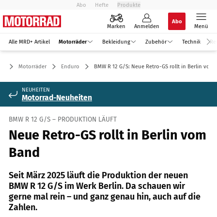
Abo
Hefte
Produkte
Abo
Marken
Anmelden
Menü
Alle MRD+ Artikel
Motorräder
Bekleidung
Zubehör
Technik
Re
Motorräder
Enduro
BMW R 12 G/S: Neue Retro-GS rollt in Berlin vom
NEUHEITEN
Motorrad-Neuheiten
BMW R 12 G/S – PRODUKTION LÄUFT
Neue Retro-GS rollt in Berlin vom
Band
Seit März 2025 läuft die Produktion der neuen
BMW R 12 G/S im Werk Berlin. Da schauen wir
gerne mal rein – und ganz genau hin, auch auf die
Zahlen.