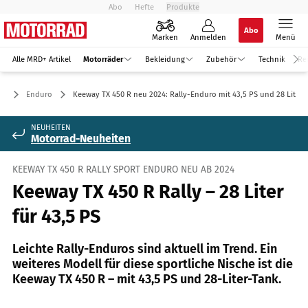
Abo
Hefte
Produkte
Abo
Marken
Anmelden
Menü
Alle MRD+ Artikel
Motorräder
Bekleidung
Zubehör
Technik
Re
er
Enduro
Keeway TX 450 R neu 2024: Rally-Enduro mit 43,5 PS und 28 Liter
NEUHEITEN
Motorrad-Neuheiten
KEEWAY TX 450 R RALLY SPORT ENDURO NEU AB 2024
Keeway TX 450 R Rally – 28 Liter
für 43,5 PS
Leichte Rally-Enduros sind aktuell im Trend. Ein
weiteres Modell für diese sportliche Nische ist die
Keeway TX 450 R – mit 43,5 PS und 28-Liter-Tank.