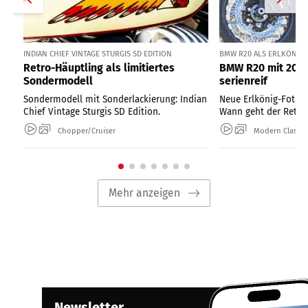
INDIAN CHIEF VINTAGE STURGIS SD EDITION
BMW R20 ALS ERLKÖNIG I
Retro-Häuptling als limitiertes
BMW R20 mit 2000
Sondermodell
serienreif
Sondermodell mit Sonderlackierung: Indian
Neue Erlkönig-Fotos
Chief Vintage Sturgis SD Edition.
Wann geht der Retro-
Chopper/Cruiser
Modern Classic
Mehr anzeigen
Newsletter