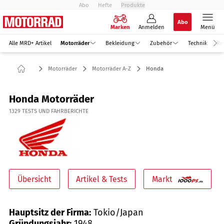
Abo
Hefte
Produkte
Abo
Marken
Anmelden
Menü
Alle MRD+ Artikel
Motorräder
Bekleidung
Zubehör
Technik
Re
Motorräder
Motorräder A-Z
Honda
Honda Motorräder
1329
TESTS UND FAHRBERICHTE
Übersicht
Artikel & Tests
Markt
Hauptsitz der Firma:
Tokio/Japan
Gründungsjahr:
1948