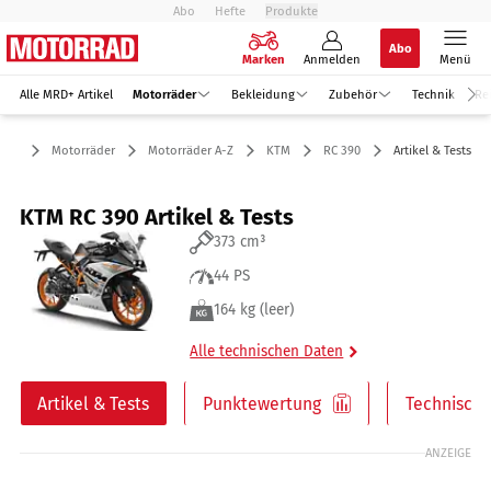
Abo
Hefte
Produkte
Abo
Marken
Anmelden
Menü
Alle MRD+ Artikel
Motorräder
Bekleidung
Zubehör
Technik
Re
Motorräder
Motorräder A-Z
KTM
RC 390
Artikel & Tests
KTM RC 390 Artikel & Tests
373 cm³
44 PS
164 kg (leer)
Alle technischen Daten
Artikel & Tests
Punktewertung
Technische
ANZEIGE