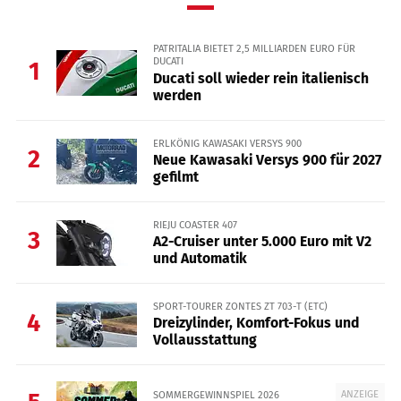
PATRITALIA BIETET 2,5 MILLIARDEN EURO FÜR
DUCATI
1
Ducati soll wieder rein italienisch
werden
ERLKÖNIG KAWASAKI VERSYS 900
2
Neue Kawasaki Versys 900 für 2027
gefilmt
RIEJU COASTER 407
3
A2-Cruiser unter 5.000 Euro mit V2
und Automatik
SPORT-TOURER ZONTES ZT 703-T (ETC)
4
Dreizylinder, Komfort-Fokus und
Vollausstattung
ANZEIGE
SOMMERGEWINNSPIEL 2026