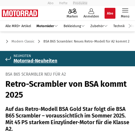
Abo
Hefte
Produkte
Abo
Marken
Anmelden
Menü
Alle MRD+ Artikel
Motorräder
Bekleidung
Zubehör
Technik
Re
er
Modern Classic
BSA B65 Scrambler: Neues Retro-Modell für A2 kommt 2025
NEUHEITEN
Motorrad-Neuheiten
BSA B65 SCRAMBLER NEU FÜR A2
Retro-Scrambler von BSA kommt
2025
Auf das Retro-Modell BSA Gold Star folgt die BSA
B65 Scrambler – voraussichtlich im Sommer 2025.
Mit 45 PS starkem Einzylinder-Motor für die Klasse
A2.