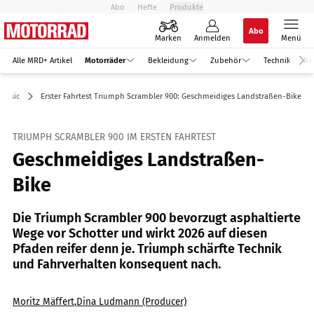
Abo
Hefte
Produkte
Abo
Marken
Anmelden
Menü
Alle MRD+ Artikel
Motorräder
Bekleidung
Zubehör
Technik
Re
lassic
Erster Fahrtest Triumph Scrambler 900: Geschmeidiges Landstraßen-Bike
TRIUMPH SCRAMBLER 900 IM ERSTEN FAHRTEST
Geschmeidiges Landstraßen-
Bike
Die Triumph Scrambler 900 bevorzugt asphaltierte
Wege vor Schotter und wirkt 2026 auf diesen
Pfaden reifer denn je. Triumph schärfte Technik
und Fahrverhalten konsequent nach.
Moritz Mäffert
,
Dina Ludmann (Producer)