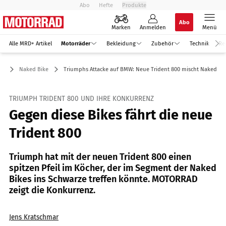
Abo
Hefte
Produkte
Abo
Marken
Anmelden
Menü
Alle MRD+ Artikel
Motorräder
Bekleidung
Zubehör
Technik
Re
er
Naked Bike
Triumphs Attacke auf BMW: Neue Trident 800 mischt Naked Bik
TRIUMPH TRIDENT 800 UND IHRE KONKURRENZ
Gegen diese Bikes fährt die neue
Trident 800
Triumph hat mit der neuen Trident 800 einen
spitzen Pfeil im Köcher, der im Segment der Naked
Bikes ins Schwarze treffen könnte. MOTORRAD
zeigt die Konkurrenz.
Jens Kratschmar