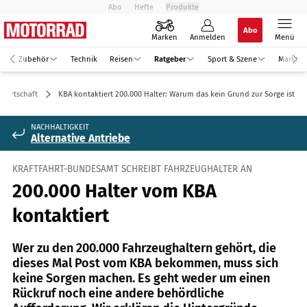
Abo
Hefte
Produkte
Abo
Marken
Anmelden
Menü
Zubehör
Technik
Reisen
Ratgeber
Sport & Szene
Markt
 Wirtschaft
KBA kontaktiert 200.000 Halter: Warum das kein Grund zur Sorge ist
NACHHALTIGKEIT
Alternative Antriebe
KRAFTFAHRT-BUNDESAMT SCHREIBT FAHRZEUGHALTER AN
200.000 Halter vom KBA
kontaktiert
Wer zu den 200.000 Fahrzeughaltern gehört, die
dieses Mal Post vom KBA bekommen, muss sich
keine Sorgen machen. Es geht weder um einen
Rückruf noch eine andere behördliche