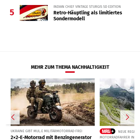
INDIAN CHIEF VINTAGE STURGIS SD EDITION
5
Retro-Häuptling als limitiertes
Sondermodell
MEHR ZUM THEMA NACHHALTIGKEIT
UKRAINE GIBT MUL.E MILITÄRMOTORRAD FREI
NEUE REGELUN
2×2-E-Motorrad mit Benzingenerator
MOTORRADFAHRER IN SÜ