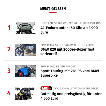
MEIST GELESEN
HERO XPULSE 200 4V / PRO NEU IN DEUTSCHLAND
1
A2-Enduro unter 160 Kilo ab 2.990
Euro
BMW R20 ALS ERLKÖNIG IM TEST – FÜR 2028
2
BMW R20 mit 2000er-Boxer fast
serienreif
BMW M 1000 RS NEU FÜR 2027
3
Sport-Touring mit 218 PS vom BMW-
Superbike
VOGE 300 RALLY IM ADVENTURE-TEST
4
Gutmütig und preisgünstig für unter
4.500 Euro