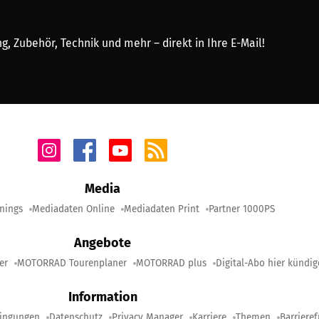
, Zubehör, Technik und mehr – direkt in Ihre E-Mail!
Media
nings
Mediadaten Online
Mediadaten Print
Partner 1000PS
Angebote
er
MOTORRAD Tourenplaner
MOTORRAD plus
Digital-Abo hier kündi
Information
ingungen
Datenschutz
Privacy Manager
Karriere
Themen
Barrieref