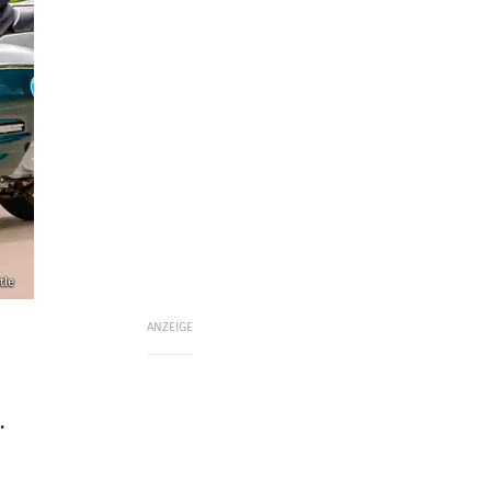
tle
ANZEIGE
.