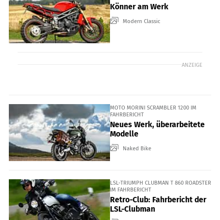
Könner am Werk
Modern Classic
ANZEIGE
MOTO MORINI SCRAMBLER 1200 IM
FAHRBERICHT
Neues Werk, überarbeitete
Modelle
Naked Bike
LSL-TRIUMPH CLUBMAN T 860 ROADSTER
IM FAHRBERICHT
Retro-Club: Fahrbericht der
LSL-Clubman