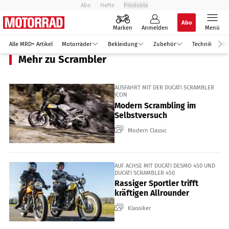
Abo
Hefte
Produkte
Abo
Marken
Anmelden
Menü
Alle MRD+ Artikel
Motorräder
Bekleidung
Zubehör
Technik
Re
Mehr zu Scrambler
AUSFAHRT MIT DER DUCATI SCRAMBLER
ICON
Modern Scrambling im
Selbstversuch
Modern Classic
AUF ACHSE MIT DUCATI DESMO 450 UND
DUCATI SCRAMBLER 450
Rassiger Sportler trifft
kräftigen Allrounder
Klassiker