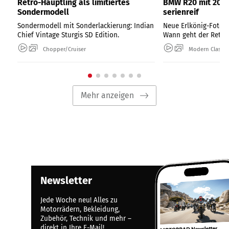
Retro-Häuptling als limitiertes
BMW R20 mit 2000
Sondermodell
serienreif
Sondermodell mit Sonderlackierung: Indian
Neue Erlkönig-Fotos
Chief Vintage Sturgis SD Edition.
Wann geht der Retro-
Chopper/Cruiser
Modern Classic
Mehr anzeigen
Newsletter
Jede Woche neu! Alles zu
Motorrädern, Bekleidung,
Zubehör, Technik und mehr –
direkt in Ihre E-Mail!