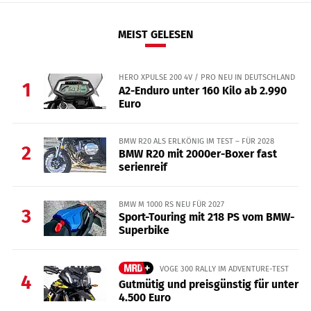
MEIST GELESEN
HERO XPULSE 200 4V / PRO NEU IN DEUTSCHLAND
1
A2-Enduro unter 160 Kilo ab 2.990
Euro
BMW R20 ALS ERLKÖNIG IM TEST – FÜR 2028
2
BMW R20 mit 2000er-Boxer fast
serienreif
BMW M 1000 RS NEU FÜR 2027
3
Sport-Touring mit 218 PS vom BMW-
Superbike
VOGE 300 RALLY IM ADVENTURE-TEST
4
Gutmütig und preisgünstig für unter
4.500 Euro