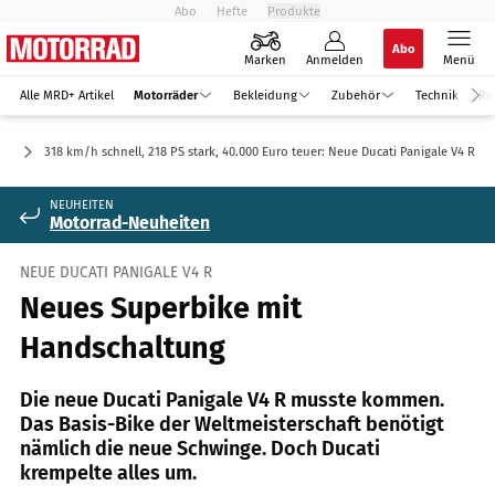
Abo
Hefte
Produkte
Abo
Marken
Anmelden
Menü
Alle MRD+ Artikel
Motorräder
Bekleidung
Zubehör
Technik
Re
er
318 km/h schnell, 218 PS stark, 40.000 Euro teuer: Neue Ducati Panigale V4 R
NEUHEITEN
Motorrad-Neuheiten
NEUE DUCATI PANIGALE V4 R
Neues Superbike mit
Handschaltung
Die neue Ducati Panigale V4 R musste kommen.
Das Basis-Bike der Weltmeisterschaft benötigt
nämlich die neue Schwinge. Doch Ducati
krempelte alles um.