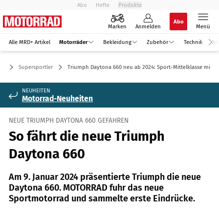
Abo
Hefte
Produkte
Abo
Marken
Anmelden
Menü
Alle MRD+ Artikel
Motorräder
Bekleidung
Zubehör
Technik
Re
er
Supersportler
Triumph Daytona 660 neu ab 2024: Sport-Mittelklasse mit 9
NEUHEITEN
Motorrad-Neuheiten
NEUE TRIUMPH DAYTONA 660 GEFAHREN
So fährt die neue Triumph
Daytona 660
Am 9. Januar 2024 präsentierte Triumph die neue
Daytona 660. MOTORRAD fuhr das neue
Sportmotorrad und sammelte erste Eindrücke.