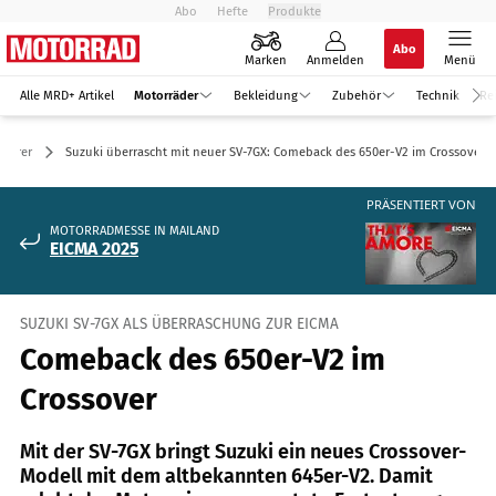
Abo
Hefte
Produkte
Abo
Marken
Anmelden
Menü
Alle MRD+ Artikel
Motorräder
Bekleidung
Zubehör
Technik
Re
Tourer
Suzuki überrascht mit neuer SV-7GX: Comeback des 650er-V2 im Crossover
PRÄSENTIERT VON
MOTORRADMESSE IN MAILAND
EICMA 2025
SUZUKI SV-7GX ALS ÜBERRASCHUNG ZUR EICMA
Comeback des 650er-V2 im
Crossover
Mit der SV-7GX bringt Suzuki ein neues Crossover-
Modell mit dem altbekannten 645er-V2. Damit