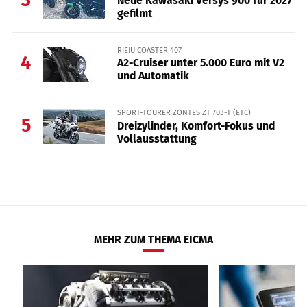
3
Neue Kawasaki Versys 900 für 2027
gefilmt
RIEJU COASTER 407
4
A2-Cruiser unter 5.000 Euro mit V2
und Automatik
SPORT-TOURER ZONTES ZT 703-T (ETC)
5
Dreizylinder, Komfort-Fokus und
Vollausstattung
MEHR ZUM THEMA EICMA