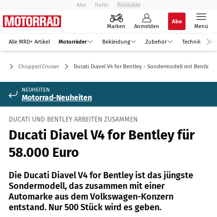
Abo
Hefte
Produkte
Abo
Marken
Anmelden
Menü
Alle MRD+ Artikel
Motorräder
Bekleidung
Zubehör
Technik
Re
er
Chopper/Cruiser
Ducati Diavel V4 for Bentley - Sondermodell mit Bentley-
NEUHEITEN
Motorrad-Neuheiten
DUCATI UND BENTLEY ARBEITEN ZUSAMMEN
Ducati Diavel V4 for Bentley für
58.000 Euro
Die Ducati Diavel V4 for Bentley ist das jüngste
Sondermodell, das zusammen mit einer
Automarke aus dem Volkswagen-Konzern
entstand. Nur 500 Stück wird es geben.