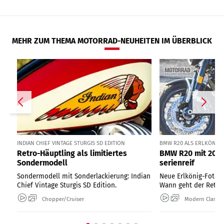
MEHR ZUM THEMA MOTORRAD-NEUHEITEN IM ÜBERBLICK
INDIAN CHIEF VINTAGE STURGIS SD EDITION
BMW R20 ALS ERLKÖNIG I
Retro-Häuptling als limitiertes
BMW R20 mit 2000
Sondermodell
serienreif
Sondermodell mit Sonderlackierung: Indian
Neue Erlkönig-Fotos
Chief Vintage Sturgis SD Edition.
Wann geht der Retro-
Chopper/Cruiser
Modern Classic