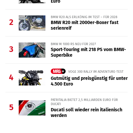
Euro
BMW R20 ALS ERLKÖNIG IM TEST – FÜR 2028
2
BMW R20 mit 2000er-Boxer fast
serienreif
BMW M 1000 RS NEU FÜR 2027
3
Sport-Touring mit 218 PS vom BMW-
Superbike
VOGE 300 RALLY IM ADVENTURE-TEST
4
Gutmütig und preisgünstig für unter
4.500 Euro
PATRITALIA BIETET 2,5 MILLIARDEN EURO FÜR
DUCATI
5
Ducati soll wieder rein italienisch
werden