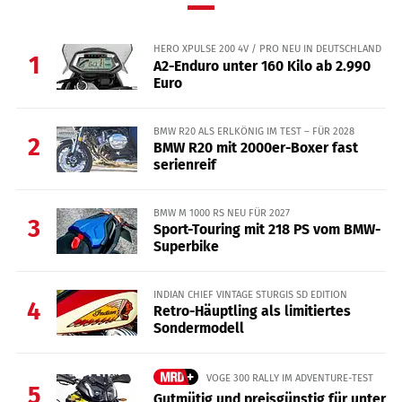
HERO XPULSE 200 4V / PRO NEU IN DEUTSCHLAND
1
A2-Enduro unter 160 Kilo ab 2.990
Euro
BMW R20 ALS ERLKÖNIG IM TEST – FÜR 2028
2
BMW R20 mit 2000er-Boxer fast
serienreif
BMW M 1000 RS NEU FÜR 2027
3
Sport-Touring mit 218 PS vom BMW-
Superbike
INDIAN CHIEF VINTAGE STURGIS SD EDITION
4
Retro-Häuptling als limitiertes
Sondermodell
VOGE 300 RALLY IM ADVENTURE-TEST
5
Gutmütig und preisgünstig für unter