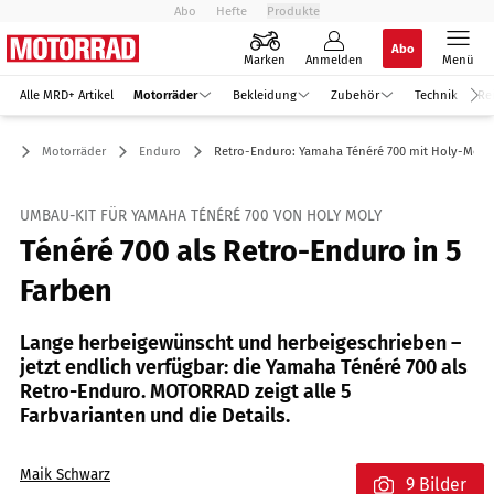
Abo
Hefte
Produkte
Abo
Marken
Anmelden
Menü
Alle MRD+ Artikel
Motorräder
Bekleidung
Zubehör
Technik
Re
Motorräder
Enduro
Retro-Enduro: Yamaha Ténéré 700 mit Holy-Moly-
UMBAU-KIT FÜR YAMAHA TÉNÉRÉ 700 VON HOLY MOLY
Ténéré 700 als Retro-Enduro in 5
Farben
Lange herbeigewünscht und herbeigeschrieben –
jetzt endlich verfügbar: die Yamaha Ténéré 700 als
Retro-Enduro. MOTORRAD zeigt alle 5
Farbvarianten und die Details.
Maik Schwarz
9 Bilder