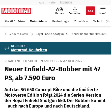
Abo
Hefte
Produkte
Abo
Marken
Anmelden
Menü
Alle MRD+ Artikel
Motorräder
Bekleidung
Zubehör
Technik
Re
er
Modern Classic
Royal Enfield Shotgun 650 - neuer Bobber für 2024 mit 47 
NEUHEITEN
Motorrad-Neuheiten
ROYAL ENFIELD SHOTGUN 650 BOBBER A2 NEU 2024
Neuer Enfield-A2-Bobber mit 47
PS, ab 7.590 Euro
Auf das SG 650 Concept Bike und die limitierte
Motoverse Edition folgt 2024 die Serien-Version
der Royal Enfield Shotgun 650. Der Bobber kommt
– auch nach Europa und nach Deutschland.