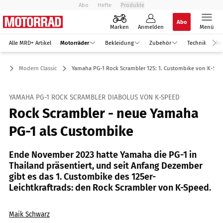
Abo
Hefte
Produkte
Abo
Marken
Anmelden
Menü
Alle MRD+ Artikel
Motorräder
Bekleidung
Zubehör
Technik
Re
er
Modern Classic
Yamaha PG-1 Rock Scrambler 125: 1. Custombike von K-Sp
YAMAHA PG-1 ROCK SCRAMBLER DIABOLUS VON K-SPEED
Rock Scrambler - neue Yamaha
PG-1 als Custombike
Ende November 2023 hatte Yamaha die PG-1 in
Thailand präsentiert, und seit Anfang Dezember
gibt es das 1. Custombike des 125er-
Leichtkraftrads: den Rock Scrambler von K-Speed.
Maik Schwarz