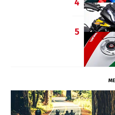
4
5
ME