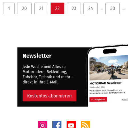
1
20
21
22
23
24
30
...
...
Newsletter
Jede Woche neu! Alles zu
Motorrädern, Bekleidung,
Zubehör, Technik und mehr –
direkt in Ihre E-Mail!
Kostenlos abonnieren