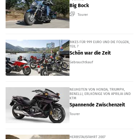
Big Bock
Tourer
BIKES FÜR 999 EURO UND DIE FOLGEN,
TEIL 7
Schön war die Zeit
Gebrauchtkauf
NEUHEITEN VON HONDA, TRIUMPH,
BENELLI, ERLKÖNIGE VON APRILIA UND
KTM
Spannende Zwischenzeit
Tourer
HERBSTAUSFAHRT 2007