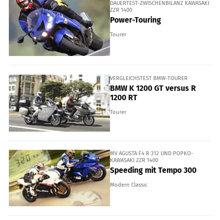
DAUERTEST-ZWISCHENBILANZ KAWASAKI
ZZR 1400
Power-Touring
Tourer
VERGLEICHSTEST BMW-TOURER
BMW K 1200 GT versus R
1200 RT
Tourer
MV AGUSTA F4 R 312 UND POPKO-
KAWASAKI ZZR 1400
Speeding mit Tempo 300
Modern Classic