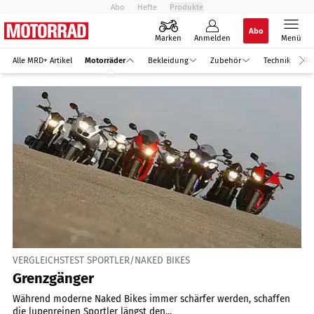
Abo
Hefte
Produkte
Abo
Marken
Anmelden
Menü
Alle MRD+ Artikel
Motorräder
Bekleidung
Zubehör
Technik
Re
VERGLEICHSTEST SPORTLER/NAKED BIKES
Grenzgänger
Während moderne Naked Bikes immer schärfer werden, schaffen
die lupenreinen Sportler längst den...