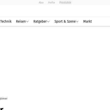
Abo
Hefte
Produkte
Technik
Reisen
Ratgeber
Sport & Szene
Markt
gtimer
r