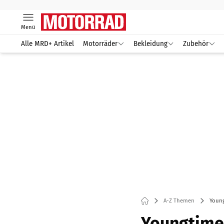
Menü
Alle MRD+ Artikel
Motorräder
Bekleidung
Zubehör
A-Z Themen
Youn
Youngtime