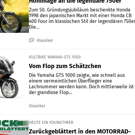
Hommage an die legendäre 750er
Zum 50. Gründungsjubiläum beschenkte Honda
1998 den japanischen Markt mit einer Honda CB
400 Four im klassischen Stil der legendären 750er
Die...
Klassiker
KULTBIKE YAMAHA GTS 1000
Vom Flop zum Schätzchen
Die Yamaha GTS 1000 zeigte, wie schnell aus
einem vermeintlichen Überflieger eine
Lachnummer werden kann. Doch mittlerweile ist
der grandiose Flop...
Klassiker
HEUTE EIN YOUNGTIMER
Zurückgeblättert in den MOTORRAD-