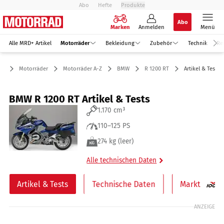
Abo
Hefte
Produkte
Abo
Marken
Anmelden
Menü
Alle MRD+ Artikel
Motorräder
Bekleidung
Zubehör
Technik
Re
Motorräder
Motorräder A-Z
BMW
R 1200 RT
Artikel & Tests
BMW R 1200 RT Artikel & Tests
1.170 cm³
110–125 PS
274 kg (leer)
Alle technischen Daten
Artikel & Tests
Technische Daten
Markt
ANZEIGE