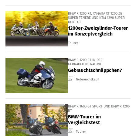
BMW R 1200 RT, YAMAHA XT 1200 ZE
SUPER TÉNÉRÉ UND KTM 1290 SUPER
DUKE GT
1200er-Zweizylinder-Tourer
im Konzeptvergleich
Tourer
BMW R 1200 RT IN DER
GEBRAUCHTBERATUNG
Gebrauchtschnäppchen?
Gebrauchtkauf
BMW K 1600 GT SPORT UND BMW R 1200
RT
BMW-Tourer im
Vergleichstest
Tourer