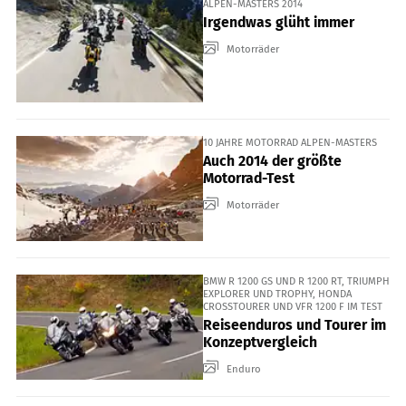
ALPEN-MASTERS 2014
Irgendwas glüht immer
Motorräder
10 JAHRE MOTORRAD ALPEN-MASTERS
Auch 2014 der größte
Motorrad-Test
Motorräder
BMW R 1200 GS UND R 1200 RT, TRIUMPH
EXPLORER UND TROPHY, HONDA
CROSSTOURER UND VFR 1200 F IM TEST
Reiseenduros und Tourer im
Konzeptvergleich
Enduro