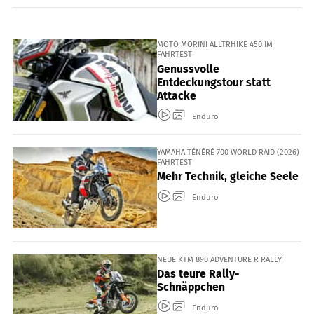
MOTO MORINI ALLTRHIKE 450 IM
FAHRTEST
Genussvolle
Entdeckungstour statt
Attacke
Enduro
YAMAHA TÉNÉRÉ 700 WORLD RAID (2026)
FAHRTEST
Mehr Technik, gleiche Seele
Enduro
NEUE KTM 890 ADVENTURE R RALLY
Das teure Rally-
Schnäppchen
Enduro