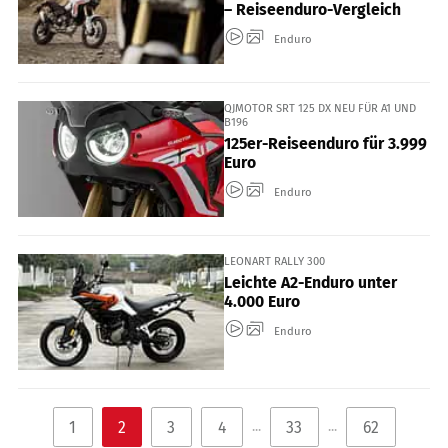
– Reiseenduro-Vergleich
Enduro
QJMOTOR SRT 125 DX NEU FÜR A1 UND
B196
125er-Reiseenduro für 3.999
Euro
Enduro
LEONART RALLY 300
Leichte A2-Enduro unter
4.000 Euro
Enduro
1
2
3
4
33
62
...
...