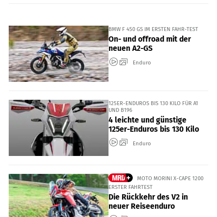
BMW F 450 GS IM ERSTEN FAHR-TEST
On- und offroad mit der
neuen A2-GS
Enduro
125ER-ENDUROS BIS 130 KILO FÜR A1
UND B196
4 leichte und günstige
125er-Enduros bis 130 Kilo
Enduro
MOTO MORINI X-CAPE 1200
ERSTER FAHRTEST
Die Rückkehr des V2 in
neuer Reiseenduro