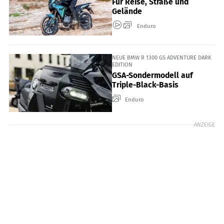
Für Reise, Straße und
Gelände
Enduro
NEUE BMW R 1300 GS ADVENTURE DARK
EDITION
GSA-Sondermodell auf
Triple-Black-Basis
Enduro
ANZEIGE