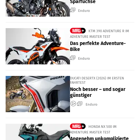
Sparfüchse
Enduro
KTM 390 ADVENTURE R IM
ADVENTURE MASTER TEST
Das perfekte Adventure-
Bike
Enduro
DUCATI DESERTX (2026) IM ERSTEN
FAHRTEST
Noch besser – und sogar
günstiger
Enduro
HONDA NX 500 IM
ADVENTURE MASTER TEST
Angenehm unkomplizierte