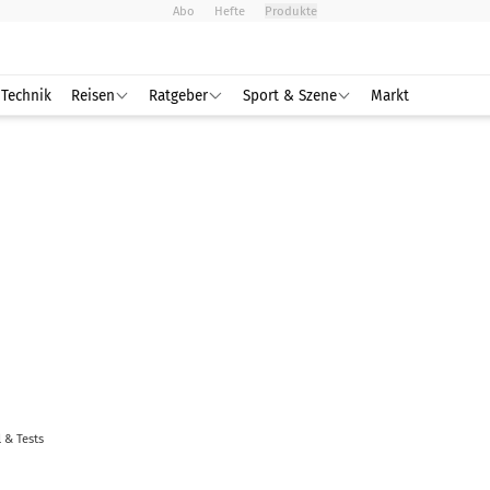
Abo
Hefte
Produkte
Technik
Reisen
Ratgeber
Sport & Szene
Markt
l & Tests