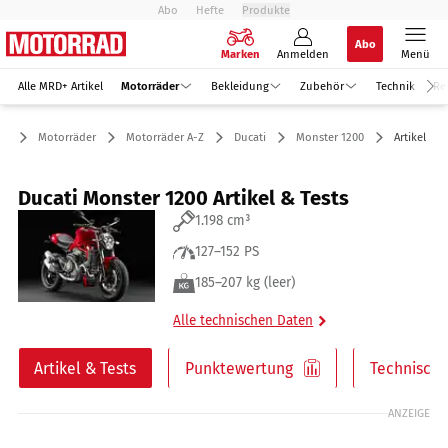
Abo
Hefte
Produkte
Abo
Marken
Anmelden
Menü
Alle MRD+ Artikel
Motorräder
Bekleidung
Zubehör
Technik
Re
Motorräder
Motorräder A-Z
Ducati
Monster 1200
Artikel & T
Ducati Monster 1200 Artikel & Tests
1.198 cm³
127–152 PS
185–207 kg (leer)
Alle technischen Daten
Artikel & Tests
Punktewertung
Technische
ANZEIGE