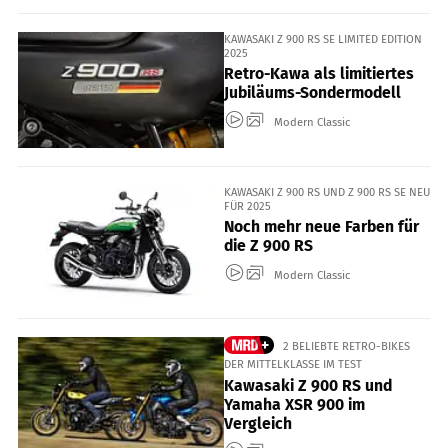
KAWASAKI Z 900 RS SE LIMITED EDITION
2025
Retro-Kawa als limitiertes
Jubiläums-Sondermodell
Modern Classic
KAWASAKI Z 900 RS UND Z 900 RS SE NEU
FÜR 2025
Noch mehr neue Farben für
die Z 900 RS
Modern Classic
2 BELIEBTE RETRO-BIKES
DER MITTELKLASSE IM TEST
Kawasaki Z 900 RS und
Yamaha XSR 900 im
Vergleich