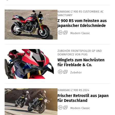
KAWASAKI Z 900 RS CUSTOMBIKE AC
SANCTUARY
Z 900 RS vom Feinsten aus
japanischer Edelschmiede
Modern Classic
ZUBEHÖR FRONTSPOILER GP UND
DOWNFORCE VON PUIG
Winglets zum Nachrüsten
für Fireblade & Co.
Zubehör
KAWASAKI Z 900 RS 2024
Frischer Retrostil aus Japan
für Deutschland
Modern Classic