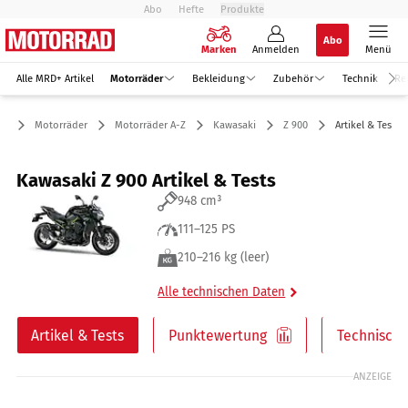
Abo
Hefte
Produkte
Abo
Marken
Anmelden
Menü
Alle MRD+ Artikel
Motorräder
Bekleidung
Zubehör
Technik
Re
Motorräder
Motorräder A-Z
Kawasaki
Z 900
Artikel & Tests
Kawasaki Z 900 Artikel & Tests
948 cm³
111–125 PS
210–216 kg (leer)
Alle technischen Daten
Artikel & Tests
Punktewertung
Technische
ANZEIGE