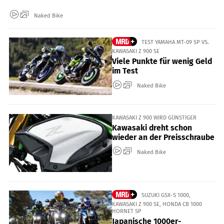
Naked Bike
TEST YAMAHA MT-09 SP VS.
KAWASAKI Z 900 SE
Viele Punkte für wenig Geld
im Test
Naked Bike
KAWASAKI Z 900 WIRD GÜNSTIGER
Kawasaki dreht schon
wieder an der Preisschraube
Naked Bike
SUZUKI GSX-S 1000,
KAWASAKI Z 900 SE, HONDA CB 1000
HORNET SP
Japanische 1000er-