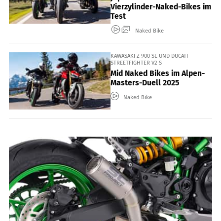
Vierzylinder-Naked-Bikes im
Test
Naked Bike
KAWASAKI Z 900 SE UND DUCATI
STREETFIGHTER V2 S
Mid Naked Bikes im Alpen-
Masters-Duell 2025
Naked Bike