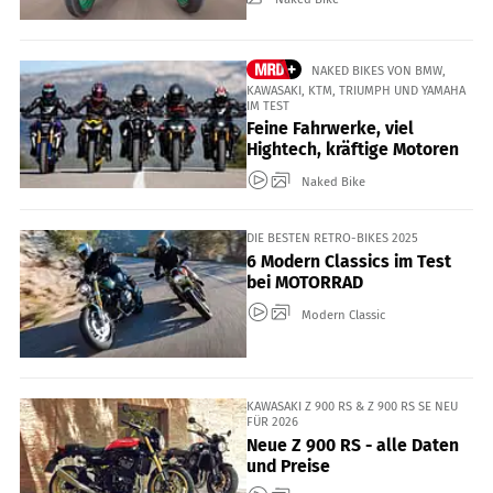
NAKED BIKES VON BMW,
KAWASAKI, KTM, TRIUMPH UND YAMAHA
IM TEST
Feine Fahrwerke, viel
Hightech, kräftige Motoren
Naked Bike
DIE BESTEN RETRO-BIKES 2025
6 Modern Classics im Test
bei MOTORRAD
Modern Classic
KAWASAKI Z 900 RS & Z 900 RS SE NEU
FÜR 2026
Neue Z 900 RS - alle Daten
und Preise