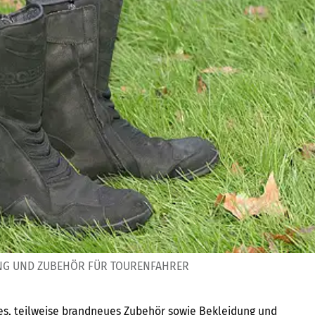
UNG UND ZUBEHÖR FÜR TOURENFAHRER
s, teilweise brandneues Zubehör sowie Bekleidung und