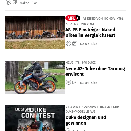
Naked Bike
A2 BIKES VON HONDA, KTM,
BRIXTON UND VOGE
48-PS Einsteiger-Naked
Bikes im Vergleichstest
Naked Bike
NEUE KTM 390 DUKE
Neue A2-Duke ohne Tarnung
erwischt
Naked Bike
KTM RUFT DESIGNWETTBEWERB FÜR
DUKE-MODELLE AUS
Duke designen und
gewinnen