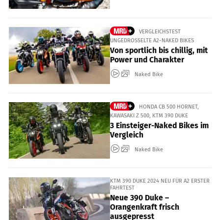
VERGLEICHSTEST
UNGEDROSSELTE A2-NAKED BIKES
Von sportlich bis chillig, mit
Power und Charakter
Naked Bike
HONDA CB 500 HORNET,
KAWASAKI Z 500, KTM 390 DUKE
3 Einsteiger-Naked Bikes im
Vergleich
Naked Bike
KTM 390 DUKE 2024 NEU FÜR A2 ERSTER
FAHRTEST
Neue 390 Duke –
Orangenkraft frisch
ausgepresst