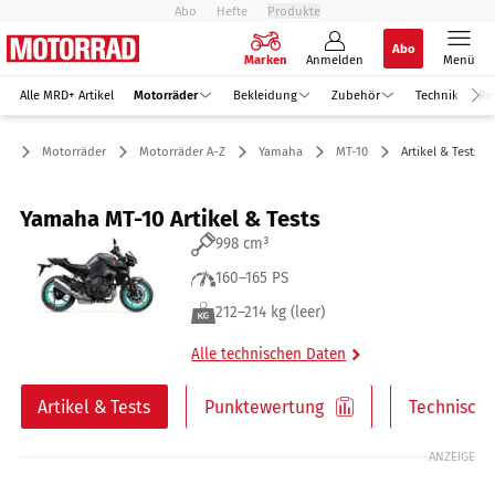
Abo
Hefte
Produkte
Abo
Marken
Anmelden
Menü
Alle MRD+ Artikel
Motorräder
Bekleidung
Zubehör
Technik
Re
Motorräder
Motorräder A-Z
Yamaha
MT-10
Artikel & Tests
Yamaha MT-10 Artikel & Tests
998 cm³
160–165 PS
212–214 kg (leer)
Alle technischen Daten
Artikel & Tests
Punktewertung
Technische
ANZEIGE