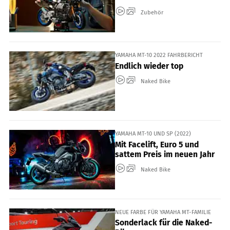
Zubehör
YAMAHA MT-10 2022 FAHRBERICHT
Endlich wieder top
Naked Bike
YAMAHA MT-10 UND SP (2022)
Mit Facelift, Euro 5 und
sattem Preis im neuen Jahr
Naked Bike
NEUE FARBE FÜR YAMAHA MT-FAMILIE
Sonderlack für die Naked-