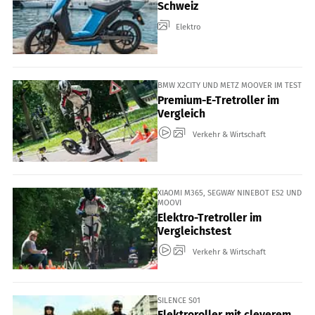
Schweiz
Elektro
BMW X2CITY UND METZ MOOVER IM TEST
Premium-E-Tretroller im
Vergleich
Verkehr & Wirtschaft
XIAOMI M365, SEGWAY NINEBOT ES2 UND
MOOVI
Elektro-Tretroller im
Vergleichstest
Verkehr & Wirtschaft
SILENCE S01
Elektroroller mit cleverem