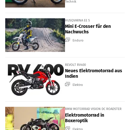
Technik
HUSQVARNA EE 5
Mini E-Crosser für den
Nachwuchs
Enduro
REVOLT RV400
Neues Elektromotorrad aus
Indien
Elektro
BMW MOTORRAD VISION DC ROADSTER
Elektromotorrad in
Boxeroptik
Elektro