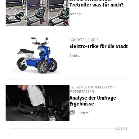
Tretroller was für mich?
Technik
GOODYEAR E-GO 2
Elektro-Trike für die Stadt
Elektro
BELIEBTHEIT VON ELEKTRO-
MOTORRÄDERN
Analyse der Umfrage-
Ergebnisse
Elektro
ANZEIGE