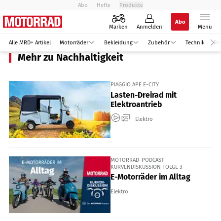
Abo
Hefte
Produkte
Abo
Marken
Anmelden
Menü
Alle MRD+ Artikel
Motorräder
Bekleidung
Zubehör
Technik
Re
Mehr zu Nachhaltigkeit
PIAGGIO APE E-CITY
Lasten-Dreirad mit
Elektroantrieb
Elektro
MOTORRAD-PODCAST
KURVENDISKUSSION FOLGE 3
E-Motorräder im Alltag
Elektro