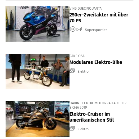
VINS DUECINQUANTA
250er-Zweitakter mit über
70 PS
Supersportler
CAKE ÖSA
Modulares Elektro-Bike
Elektro
HADIN ELEKTROMOTORRAD AUF DER
EICMA 2019
Elektro-Cruiser im
amerikanischen Stil
Elektro