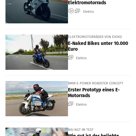
Elektromotorrads
Elektro
ELEKTROMOTORRÄDER VON EVOKE
E-Naked Bikes unter 10.000
Euro
Elektro
BMW E-POWER ROADSTER CONCEPT
Erster Prototyp eines E-
Motorrads
Elektro
NIU NGT IM TEST
Wie gut ist der beliebte