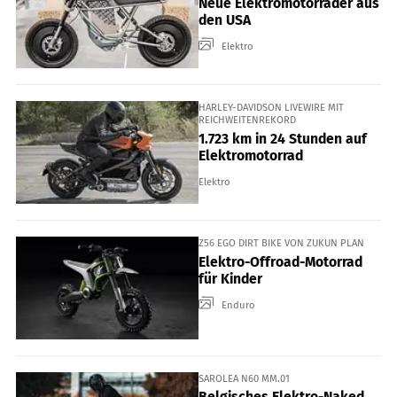
Neue Elektromotorräder aus
den USA
Elektro
HARLEY-DAVIDSON LIVEWIRE MIT
REICHWEITENREKORD
1.723 km in 24 Stunden auf
Elektromotorrad
Elektro
Z56 EGO DIRT BIKE VON ZUKUN PLAN
Elektro-Offroad-Motorrad
für Kinder
Enduro
SAROLEA N60 MM.01
Belgisches Elektro-Naked