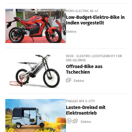
HERO ELECTRIC AE-47
Low-Budget-Elektro-Bike in
Indien vorgestellt
Elektro
REVX - ELEKTRO-LEICHTGEWICHT FÜR
DAS GELÄNDE
Offroad-Bike aus
Tschechien
Elektro
PIAGGIO APE E-CITY
Lasten-Dreirad mit
Elektroantrieb
Elektro