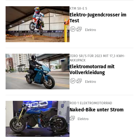
KTM SX-E 5
Elektro-Jugendcrosser im
Test
Elektro
ZERO SR/S FÜR 2023 MIT 17,3 KWH-
AKKUPACK
Elektromotorrad mit
Vollverkleidung
Elektro
ROD 1 ELEKTROMOTORRAD
Naked-Bike unter Strom
Elektro