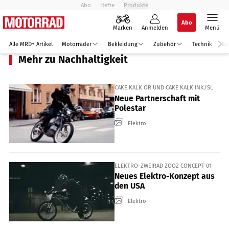
Abo
Hefte
Produkte
Abo
Marken
Anmelden
Menü
Alle MRD+ Artikel
Motorräder
Bekleidung
Zubehör
Technik
Re
Mehr zu Nachhaltigkeit
CAKE KALK OR UND CAKE KALK INK/SL
Neue Partnerschaft mit
Polestar
Elektro
ELEKTRO-ZWEIRAD ZOOZ CONCEPT 01
Neues Elektro-Konzept aus
den USA
Elektro