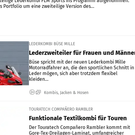
inteilige Lederkombi FLM Sports ins Programm aufgenommen.
s Portfolio um eine zweiteilige Version des...
LEDERKOMBI BÜSE MILLE
Lederzweiteiler für Frauen und Männe
Büse spricht mit der neuen Lederkombi Mille
Motorradfahrer an, die den sportlichen Schnitt in
Leder mögen, sich aber trotzdem flexibel
kleiden...
Kombis, Jacken & Hosen
TOURATECH COMPAÑERO RAMBLER
Funktionale Textilkombi für Touren
Der Touratech Compañero Rambler kommt mit
Gore-Tex-Dreilagen-Laminat, umfangreicher