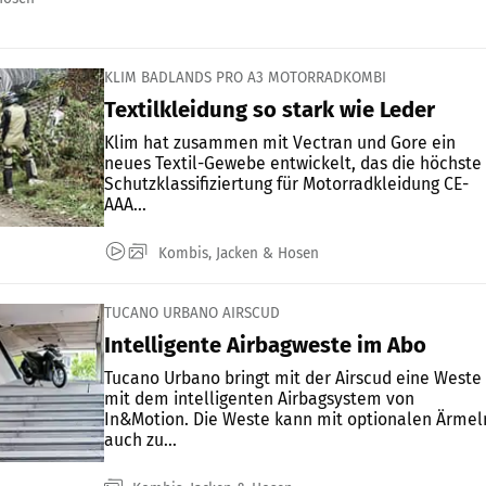
KLIM BADLANDS PRO A3 MOTORRADKOMBI
Textilkleidung so stark wie Leder
Klim hat zusammen mit Vectran und Gore ein
neues Textil-Gewebe entwickelt, das die höchste
Schutzklassifiziertung für Motorradkleidung CE-
AAA...
Kombis, Jacken & Hosen
TUCANO URBANO AIRSCUD
Intelligente Airbagweste im Abo
Tucano Urbano bringt mit der Airscud eine Weste
mit dem intelligenten Airbagsystem von
In&Motion. Die Weste kann mit optionalen Ärmel
auch zu...