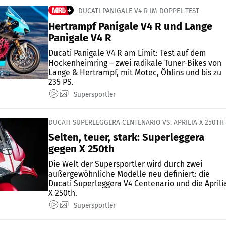
DUCATI PANIGALE V4 R IM DOPPEL-TEST
Hertrampf Panigale V4 R und Lange
Panigale V4 R
Ducati Panigale V4 R am Limit: Test auf dem
Hockenheimring – zwei radikale Tuner-Bikes von
Lange & Hertrampf, mit Motec, Öhlins und bis zu
235 PS.
Supersportler
DUCATI SUPERLEGGERA CENTENARIO VS. APRILIA X 250TH
Selten, teuer, stark: Superleggera
gegen X 250th
Die Welt der Supersportler wird durch zwei
außergewöhnliche Modelle neu definiert: die
Ducati Superleggera V4 Centenario und die Aprili
X 250th.
Supersportler