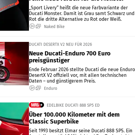
„Sport Livery“ heißt die neue Farbvariante der
Ducati Monster. Damit ist Grau samt Schwarz und
Rot die dritte Alternative zu Rot oder Weiß.
Naked Bike
DUCATI DESERTX V2 NEU FÜR 2026
Neue Ducati-Enduro 700 Euro
preisgünstiger
Ende Februar 2026 stellte Ducati die neue Enduro
DesertX V2 offiziell vor, mit allen technischen
Daten – und günstigerem Preis.
Enduro
EDELBIKE DUCATI 888 SP5 ED
Über 100.000 Kilometer mit dem
Classic Superbike
Seit 1993 besitzt Elmar seine Ducati 888 SP5. Ein